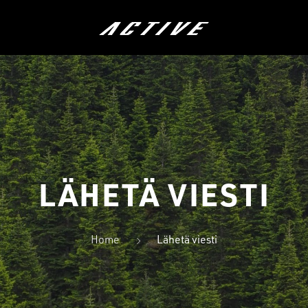
ÖRÄT
LASTEN PYÖRÄT
HYBRIDIP
LÄHETÄ VIESTI
Home
Lähetä viesti