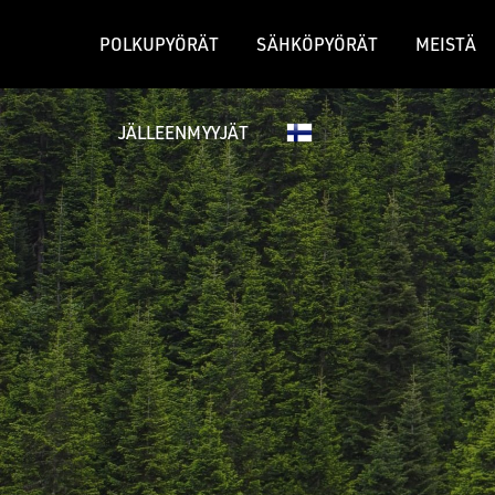
POLKUPYÖRÄT
SÄHKÖPYÖRÄT
MEISTÄ
JÄLLEENMYYJÄT
GRAVEL-PYÖRÄT
MAASTOPY