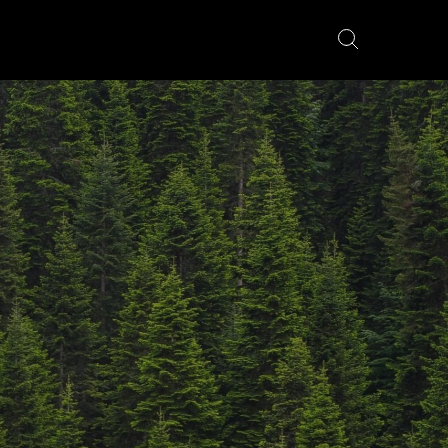
YÖRÄT
FATBIKES