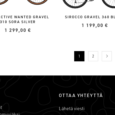
ACTIVE WANTED GRAVEL
SIROCCO GRAVEL 360 B
310 SORA SILVER
1 199,00
€
1 299,00
€
1
2
OTTAA YHTEYTTÄ
t
Lähetä viesti
nmyyjäksi