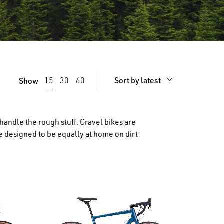
Sort by latest
15
30
60
Show
handle the rough stuff. Gravel bikes are
’re designed to be equally at home on dirt