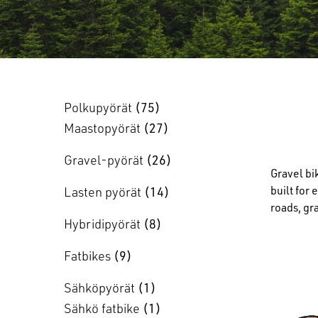
Polkupyörät
75
Maastopyörät
27
Gravel-pyörät
26
Gravel bi
built for 
Lasten pyörät
14
roads, gr
Hybridipyörät
8
Fatbikes
9
Sähköpyörät
1
Sähkö fatbike
1