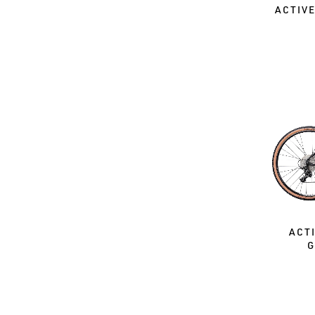
ACTIV
ACT
G