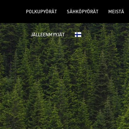
POLKUPYÖRÄT
SÄHKÖPYÖRÄT
MEISTÄ
JÄLLEENMYYJÄT
GRAVEL-PYÖRÄT
MAASTOPY