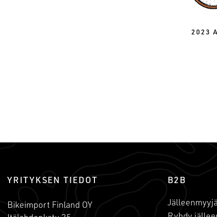
2023 
YRITYKSEN TIEDOT
B2B
Jälleenmyyjä
Bikeimport Finland OY
Ryhdy jällee
Itälahdenkatu 25