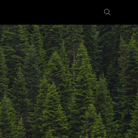
YÖRÄT
FATBIKES