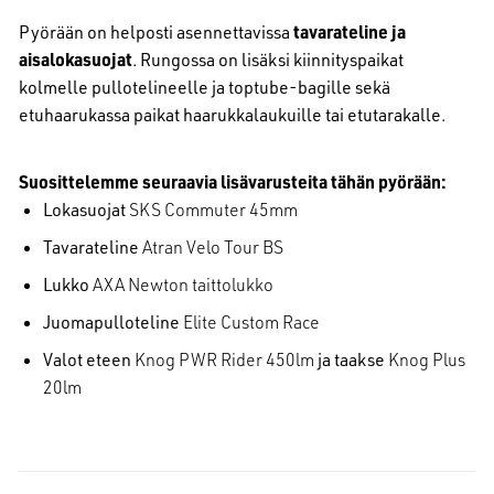
Pyörään on helposti asennettavissa
tavarateline ja
aisalokasuojat
. Rungossa on lisäksi kiinnityspaikat
kolmelle pullotelineelle ja toptube-bagille sekä
etuhaarukassa paikat haarukkalaukuille tai etutarakalle.
Suosittelemme seuraavia lisävarusteita tähän pyörään:
Lokasuojat
SKS Commuter 45mm
Tavarateline
Atran Velo Tour BS
Lukko
AXA Newton taittolukko
Juomapulloteline
Elite Custom Race
Valot eteen
Knog PWR Rider 450lm
ja taakse
Knog Plus
20lm