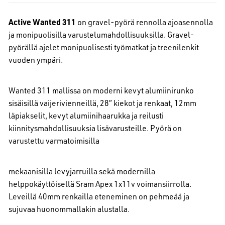
Active Wanted 311
on gravel-pyörä rennolla ajoasennolla
ja monipuolisilla varustelumahdollisuuksilla. Gravel-
pyörällä ajelet monipuolisesti työmatkat ja treenilenkit
vuoden ympäri.
Wanted 311 mallissa on moderni kevyt alumiinirunko
sisäisillä vaijerivienneillä, 28″ kiekot ja renkaat, 12mm
läpiakselit, kevyt alumiinihaarukka ja reilusti
kiinnitysmahdollisuuksia lisävarusteille. Pyörä on
varustettu varmatoimisilla
mekaanisilla levyjarruilla sekä modernilla
helppokäyttöisellä Sram Apex 1x11v voimansiirrolla.
Leveillä 40mm renkailla eteneminen on pehmeää ja
sujuvaa huonommallakin alustalla.