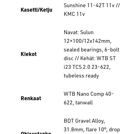
Sunshine 11-42T 11v //
Kasetti/Ketju
KMC 11v
Navat: Sulun
12×100/12x142mm,
sealed bearings, 6-bolt
Kiekot
disc // Kehät: WTB ST
i23 TCS 2.0 23-622,
tubeless ready
WTB Nano Comp 40-
Renkaat
622, tanwall
BDT Gravel Alloy,
31.8mm, flare 10°, drop
Ohjaustanko