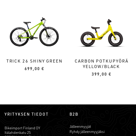
TRICK 26 SHINY GREEN
CARBON POTKUPYÖRÄ
YELLOW/BLACK
699,00
€
399,00
€
YRITYKSEN TIEDOT
B2B
Jälleenmyyjät
Bikeimport Finland OY
Ryhdy jälleenmyyjäksi
Itälahdenkatu 25