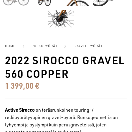
HOME
POLKUPYÖRÄT
GRAVEL-PYÖRÄT
2022 SIROCCO GRAVEL
560 COPPER
1 399,00
€
Active Sirocco
on teräsrunkoinen touring-/
retkipyörätyyppinen gravel-pyörä. Runkogeometria on
lyhyempi ja pystympi kuin perusgraveleissä, joten
ajoasento on rennompi ja mukavampi.