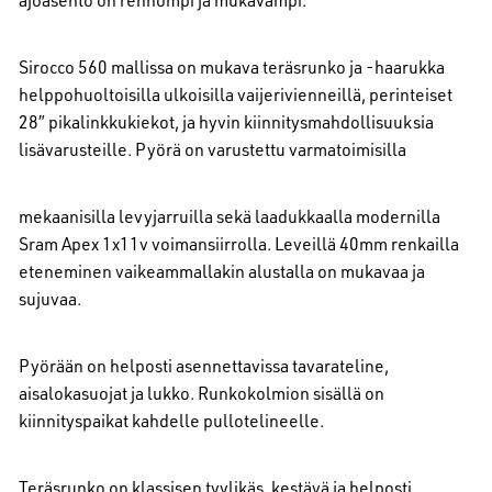
Sirocco 560 mallissa on mukava teräsrunko ja -haarukka
helppohuoltoisilla ulkoisilla vaijerivienneillä, perinteiset
28″ pikalinkkukiekot, ja hyvin kiinnitysmahdollisuuksia
lisävarusteille. Pyörä on varustettu varmatoimisilla
mekaanisilla levyjarruilla sekä laadukkaalla modernilla
Sram Apex 1x11v voimansiirrolla. Leveillä 40mm renkailla
eteneminen vaikeammallakin alustalla on mukavaa ja
sujuvaa.
Pyörään on helposti asennettavissa tavarateline,
aisalokasuojat ja lukko. Runkokolmion sisällä on
kiinnityspaikat kahdelle pullotelineelle.
Teräsrunko on klassisen tyylikäs, kestävä ja helposti