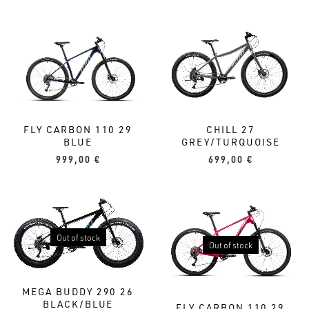
CHILL 27
FLY CARBON 110 29
GREY/TURQUOISE
BLUE
699,00
€
999,00
€
Out of stock
Out of stock
MEGA BUDDY 290 26
BLACK/BLUE
FLY CARBON 110 29