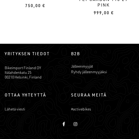
PINK
750,00
€
999,00
€
YRITYKSEN TIEDOT
B2B
Jälleenmyyjät
Bikeimport Finland OY
Ryhdy jälleenmyyjäksi
Itälahdenkatu 25
00210 Helsinki, Finland
OTTAA YHTEYTTÄ
SEURAA MEITÄ
Lähetä viesti
#activebikes