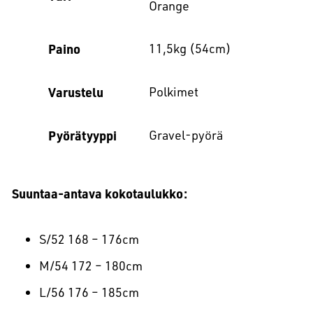
Orange
Paino
11,5kg (54cm)
Varustelu
Polkimet
Pyörätyyppi
Gravel-pyörä
Suuntaa-antava kokotaulukko:
S/52 168 – 176cm
M/54 172 – 180cm
L/56 176 – 185cm