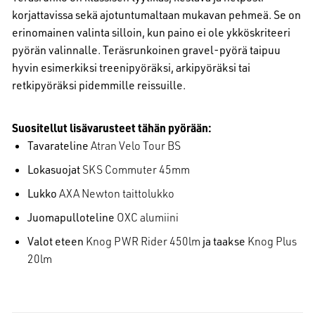
korjattavissa sekä ajotuntumaltaan mukavan pehmeä. Se on
erinomainen valinta silloin, kun paino ei ole ykköskriteeri
pyörän valinnalle. Teräsrunkoinen gravel-pyörä taipuu
hyvin esimerkiksi treenipyöräksi, arkipyöräksi tai
retkipyöräksi pidemmille reissuille.
Suositellut lisävarusteet tähän pyörään:
Tavarateline
Atran Velo Tour BS
Lokasuojat
SKS Commuter 45mm
Lukko
AXA Newton taittolukko
Juomapulloteline
OXC alumiini
Valot eteen
Knog PWR Rider 450lm
ja taakse
Knog Plus
20lm