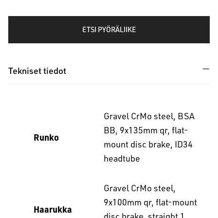
ETSI PYÖRÄLIIKE
Tekniset tiedot
Gravel CrMo steel, BSA
BB, 9x135mm qr, flat-
Runko
mount disc brake, ID34
headtube
Gravel CrMo steel,
9x100mm qr, flat-mount
Haarukka
disc brake, straight 1