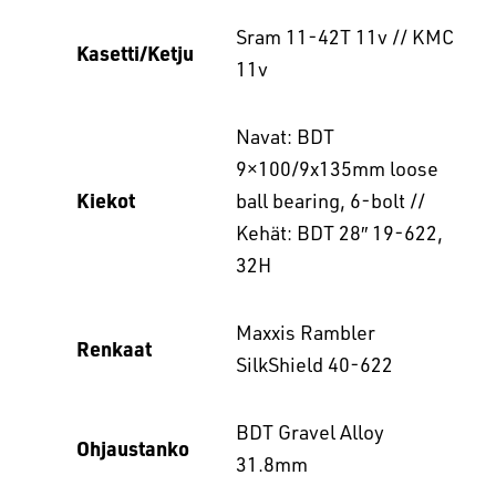
Sram 11-42T 11v // KMC
Kasetti/Ketju
11v
Navat: BDT
9×100/9x135mm loose
Kiekot
ball bearing, 6-bolt //
Kehät: BDT 28″ 19-622,
32H
Maxxis Rambler
Renkaat
SilkShield 40-622
BDT Gravel Alloy
Ohjaustanko
31.8mm