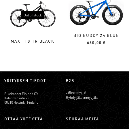
Out of stock
BIG BUDDY 24 BLUE
MAX 118 TR BLACK
650,00
€
YRITYKSEN TIEDOT
B2B
Jälleenmyyjät
Bikeimport Finland OY
Ryhdy jälleenmyyjäksi
Itälahdenkatu 25
00210 Helsinki, Finland
OTTAA YHTEYTTÄ
SEURAA MEITÄ