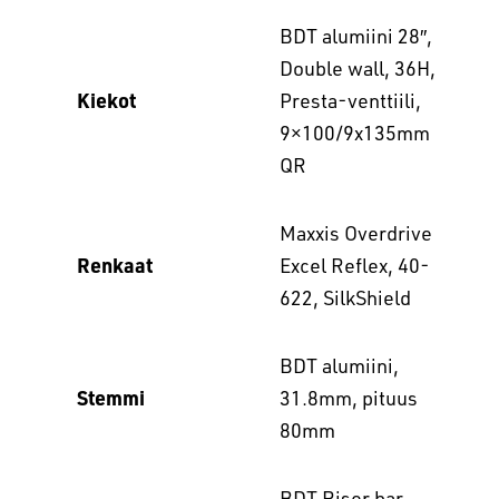
BDT alumiini 28″,
Double wall, 36H,
Kiekot
Presta-venttiili,
9×100/9x135mm
QR
Maxxis Overdrive
Renkaat
Excel Reflex, 40-
622, SilkShield
BDT alumiini,
Stemmi
31.8mm, pituus
80mm
BDT Riser bar