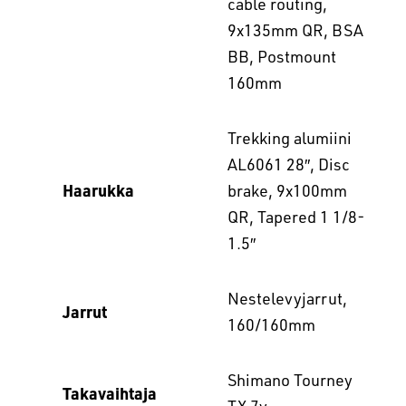
cable routing,
9x135mm QR, BSA
BB, Postmount
160mm
Trekking alumiini
AL6061 28″, Disc
Haarukka
brake, 9x100mm
QR, Tapered 1 1/8-
1.5″
Nestelevyjarrut,
Jarrut
160/160mm
Shimano Tourney
Takavaihtaja
TX 7v