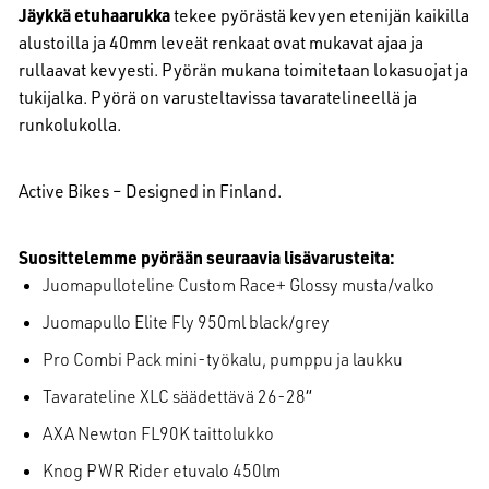
Jäykkä etuhaarukka
tekee pyörästä kevyen etenijän kaikilla
alustoilla ja 40mm leveät renkaat ovat mukavat ajaa ja
rullaavat kevyesti. Pyörän mukana toimitetaan lokasuojat ja
tukijalka. Pyörä on varusteltavissa tavaratelineellä ja
runkolukolla.
Active Bikes – Designed in Finland.
Suosittelemme pyörään seuraavia lisävarusteita:
Juomapulloteline Custom Race+ Glossy musta/valko
Juomapullo Elite Fly 950ml black/grey
Pro Combi Pack mini-työkalu, pumppu ja laukku
Tavarateline XLC säädettävä 26-28
“
AXA Newton FL90K taittolukko
Knog PWR Rider etuvalo 450lm