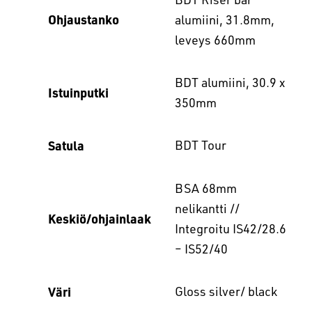
Ohjaustanko
alumiini, 31.8mm,
leveys 660mm
BDT alumiini, 30.9 x
Istuinputki
350mm
Satula
BDT Tour
BSA 68mm
nelikantti //
Keskiö/ohjainlaak
Integroitu IS42/28.6
– IS52/40
Väri
Gloss silver/ black