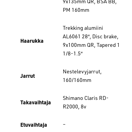
9x135mm QR, BSA BB,
PM 160mm
Trekking alumiini
AL6061 28″, Disc brake,
Haarukka
9x100mm QR, Tapered 1
1/8-1.5″
Nestelevyjarrut,
Jarrut
160/160mm
Shimano Claris RD-
Takavaihtaja
R2000, 8v
Etuvaihtaja
–