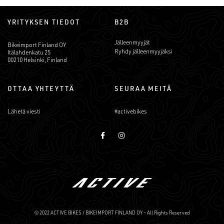
YRITYKSEN TIEDOT
B2B
Jälleenmyyjät
Bikeimport Finland OY
Ryhdy jälleenmyyjäksi
Itälahdenkatu 25
00210 Helsinki, Finland
OTTAA YHTEYTTÄ
SEURAA MEITÄ
Lähetä viesti
#activebikes
© 2022 ACTIVE BIKES / BIKEIMPORT FINLAND OY – All Rights Reserved