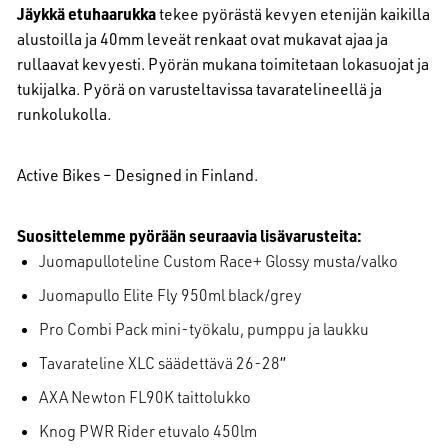
Jäykkä etuhaarukka
tekee pyörästä kevyen etenijän kaikilla
alustoilla ja 40mm leveät renkaat ovat mukavat ajaa ja
rullaavat kevyesti. Pyörän mukana toimitetaan lokasuojat ja
tukijalka. Pyörä on varusteltavissa tavaratelineellä ja
runkolukolla.
Active Bikes – Designed in Finland.
Suosittelemme pyörään seuraavia lisävarusteita:
Juomapulloteline Custom Race+ Glossy musta/valko
Juomapullo Elite Fly 950ml black/grey
Pro Combi Pack mini-työkalu, pumppu ja laukku
Tavarateline XLC säädettävä 26-28
“
AXA Newton FL90K taittolukko
Knog PWR Rider etuvalo 450lm