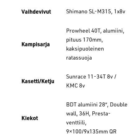
Vaihdevivut
Shimano SL-M315, 1x8v
Prowheel 40T, alumiini,
pituus 170mm,
Kampisarja
kaksipuoleinen
ratassuoja
Sunrace 11-34T 8v /
Kasetti/Ketju
KMC 8v
BDT alumiini 28″, Double
wall, 36H, Presta-
Kiekot
venttiili,
9×100/9x135mm QR