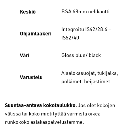
Keskiö
BSA 68mm nelikantti
Integroitu IS42/28.6 –
Ohjainlaakeri
IS52/40
Väri
Gloss blue/ black
Aisalokasuojat, tukijalka,
Varustelu
polkimet, heijastimet
Suuntaa-antava kokotaulukko.
Jos olet kokojen
välissä tai koko mietityttää varmista oikea
runkokoko asiakaspalvelustamme.