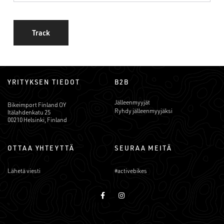
Track
YRITYKSEN TIEDOT
B2B
Jälleenmyyjät
Bikeimport Finland OY
Ryhdy jälleenmyyjäksi
Itälahdenkatu 25
00210 Helsinki, Finland
OTTAA YHTEYTTÄ
SEURAA MEITÄ
Lähetä viesti
#activebikes