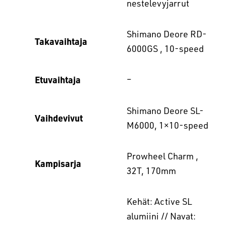
nestelevyjarrut
Shimano Deore RD-
Takavaihtaja
6000GS , 10-speed
Etuvaihtaja
–
Shimano Deore SL-
Vaihdevivut
M6000, 1×10-speed
Prowheel Charm ,
Kampisarja
32T, 170mm
Kehät: Active SL
alumiini // Navat: