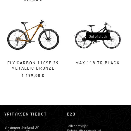
Out of stock
FLY CARBON 110SE 29
MAX 118 TR BLACK
METALLIC BRONZE
1 199,00
€
YRITYKSEN TIEDOT
B2B
Jälleenmyyjät
Bikeimport Finland OY
Ryhdy jälleenmyyjäksi