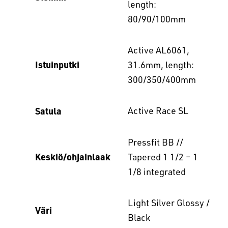
length:
80/90/100mm
Active AL6061,
Istuinputki
31.6mm, length:
300/350/400mm
Satula
Active Race SL
Pressfit BB //
Keskiö/ohjainlaak
Tapered 1 1/2 – 1
1/8 integrated
Light Silver Glossy /
Väri
Black