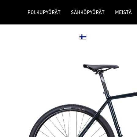
POLKUPYÖRÄT
SÄHKÖPYÖRÄT
MEISTÄ
JÄLLEENMYYJÄT
GRAVEL-PYÖRÄT
MAASTOPY