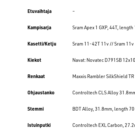
Etuvaihtaja
–
Kampisarja
Sram Apex 1 GXP, 44T, lengt
Kasetti/Ketju
Sram 11-42T 11v // Sram 11v
Kiekot
Navat: Novatec D791SB 12x10
Renkaat
Maxxis Rambler SilkShield TR
Ohjaustanko
Controltech CLS Alloy 31.8
Stemmi
BDT Alloy, 31.8mm, length 
Istuinputki
Controltech EXL Carbon, 27.