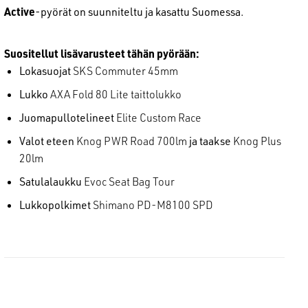
Active
-pyörät on suunniteltu ja kasattu Suomessa.
Suositellut lisävarusteet tähän pyörään:
Lokasuojat
SKS Commuter 45mm
Lukko
AXA Fold 80 Lite taittolukko
Juomapullotelineet
Elite Custom Race
Valot eteen
Knog PWR Road 700lm
ja taakse
Knog Plus
20lm
Satulalaukku
Evoc Seat Bag Tour
Lukkopolkimet
Shimano PD-M8100 SPD