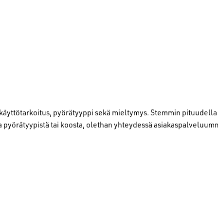
käyttötarkoitus, pyörätyyppi sekä mieltymys. Stemmin pituudella
ta pyörätyypistä tai koosta, olethan yhteydessä asiakaspalveluu