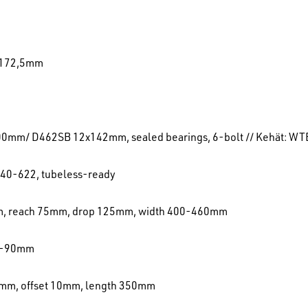
h 172,5mm
0mm/ D462SB 12x142mm, sealed bearings, 6-bolt // Kehät: WTB
 40-622, tubeless-ready
mm, reach 75mm, drop 125mm, width 400-460mm
70-90mm
2mm, offset 10mm, length 350mm