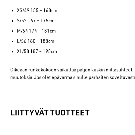
XS/49 155 – 168cm
S/52 167 – 175cm
M/54 174 – 181cm
L/56 180 – 188cm
XL/58 187 – 195cm
Oikeaan runkokokoon vaikuttaa paljon kuskin mittasuhteet, 
muutoksia. Jos olet epävarma sinulle parhaiten soveltuvas
LIITTYVÄT TUOTTEET