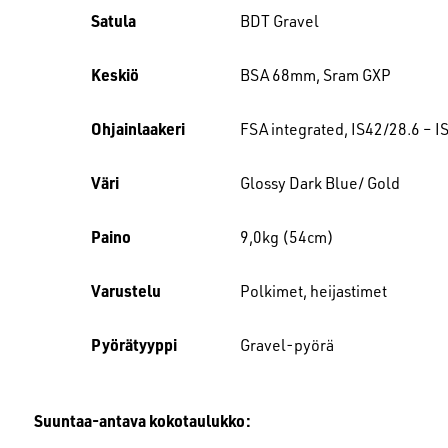
Satula
BDT Gravel
Keskiö
BSA 68mm, Sram GXP
Ohjainlaakeri
FSA integrated, IS42/28.6 – I
Väri
Glossy Dark Blue/ Gold
Paino
9,0kg (54cm)
Varustelu
Polkimet, heijastimet
Pyörätyyppi
Gravel-pyörä
Suuntaa-antava kokotaulukko: