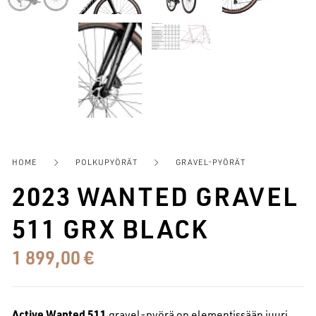
HOME
POLKUPYÖRÄT
GRAVEL-PYÖRÄT
2023 WANTED GRAVEL
511 GRX BLACK
1 899,00
€
Active Wanted 511
gravel-pyörä on elementissään juuri