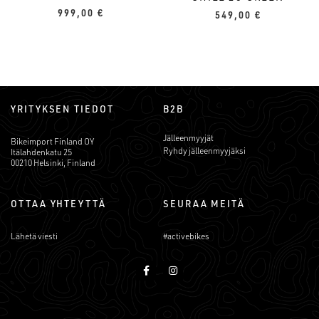
999,00
€
549,00
€
YRITYKSEN TIEDOT
B2B
Jälleenmyyjät
Bikeimport Finland OY
Ryhdy jälleenmyyjäksi
Itälahdenkatu 25
00210 Helsinki, Finland
OTTAA YHTEYTTÄ
SEURAA MEITÄ
Lähetä viesti
#activebikes