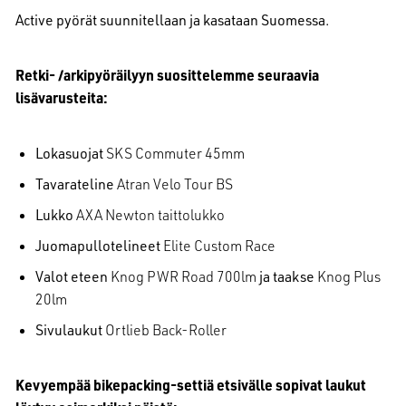
Active pyörät suunnitellaan ja kasataan Suomessa.
Retki- /arkipyöräilyyn suosittelemme seuraavia
lisävarusteita:
Lokasuojat
SKS Commuter 45mm
Tavarateline
Atran Velo Tour BS
Lukko
AXA Newton taittolukko
Juomapullotelineet
Elite Custom Race
Valot eteen
Knog PWR Road 700lm
ja taakse
Knog Plus
20lm
Sivulaukut
Ortlieb Back-Roller
Kevyempää bikepacking-settiä etsivälle sopivat laukut