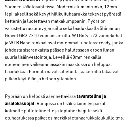
Suomen sääolosuhteissa. Moderni alumiinirunko, 12mm
läpi-akselit sekä kevyt hiilikuituhaarukka tekevät pyörästä
ketterän ja luotettavan matkakumppanin. Pyörä on
varustettu nestelevyjarruilla sekä laadukkaalla Shimanon
Gravel GRX 2×10 voimansiirrolla. WTBn ST i23 vannekehät
ja WTB Nano renkaat ovat molemmat tubeless-ready, jonka
johdosta sisärenkaista pääsee halutessaan eroon ilman
suuria lisäinvestointeja. Leveillä 40mm renkailla
eteneminen vaikeammassakin maastossa on helppoa.
Laadukkaat Formula navat suljetuilla laakereilla takaavat
pitkän käyttöiän ja helpon ylläpidon.
Pyörään on helposti asennettavissa
tavarateline ja
aisalokasuojat
. Rungossa on lisäksi kiinnityspaikat
kolmelle pullotelineelle ja toptube-bagille sekä
etuhaarukassa paikat esimerkiksi etuhaarukkalaukuille tms.