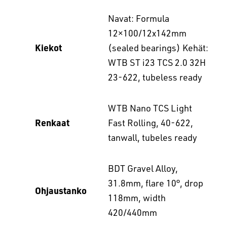
Navat: Formula
12×100/12x142mm
Kiekot
(sealed bearings) Kehät:
WTB ST i23 TCS 2.0 32H
23-622, tubeless ready
WTB Nano TCS Light
Renkaat
Fast Rolling, 40-622,
tanwall, tubeles ready
BDT Gravel Alloy,
31.8mm, flare 10°, drop
Ohjaustanko
118mm, width
420/440mm