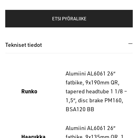
ETSI PYÖRALIIKE
Tekniset tiedot
Alumiini AL6061 26″
fatbike, 9x190mm QR,
Runko
tapered headtube 1 1/8 –
1,5″, disc brake PM160,
BSA120 BB
Alumiini AL6061 26″
Haarukka
fatbike, 9x135mm QR, 1