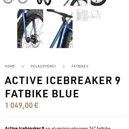
HOME
POLKUPYÖRÄT
FATBIKES
ACTIVE ICEBREAKER 9
FATBIKE BLUE
1 049,00
€
Active Icebreaker 9
on alumiinirunkoinen 26″ fatbike