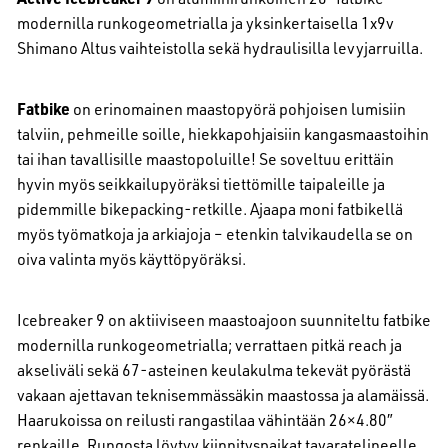
modernilla runkogeometrialla ja yksinkertaisella 1x9v
Shimano Altus vaihteistolla sekä hydraulisilla levyjarruilla.
Fatbike
on erinomainen maastopyörä pohjoisen lumisiin
talviin, pehmeille soille, hiekkapohjaisiin kangasmaastoihin
tai ihan tavallisille maastopoluille! Se soveltuu erittäin
hyvin myös seikkailupyöräksi tiettömille taipaleille ja
pidemmille bikepacking-retkille. Ajaapa moni fatbikellä
myös työmatkoja ja arkiajoja – etenkin talvikaudella se on
oiva valinta myös käyttöpyöräksi.
Icebreaker 9 on aktiiviseen maastoajoon suunniteltu fatbike
modernilla runkogeometrialla; verrattaen pitkä reach ja
akseliväli sekä 67-asteinen keulakulma tekevät pyörästä
vakaan ajettavan teknisemmässäkin maastossa ja alamäissä.
Haarukoissa on reilusti rangastilaa vähintään 26×4.80″
renkaille. Rungosta löytyy kiinnityspaikat tavaratelineelle,