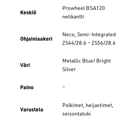
Prowheel BSA120
Keskiö
nelikantti
Neco, Semi-Integrated
Ohjainlaakeri
ZS44/28.6 – ZS56/28.6
Metallic Blue/ Bright
Väri
Silver
Paino
–
Polkimet, heijastimet,
Varustelu
seisontatuki