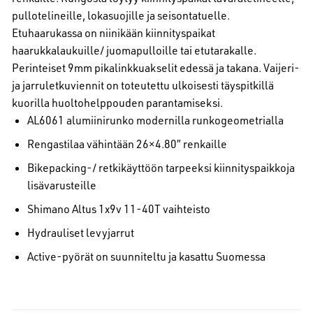
pullotelineille, lokasuojille ja seisontatuelle.
Etuhaarukassa on niinikään kiinnityspaikat
haarukkalaukuille/ juomapulloille tai etutarakalle.
Perinteiset 9mm pikalinkkuakselit edessä ja takana. Vaijeri-
ja jarruletkuviennit on toteutettu ulkoisesti täyspitkillä
kuorilla huoltohelppouden parantamiseksi.
AL6061 alumiinirunko modernilla runkogeometrialla
Rengastilaa vähintään 26×4.80″ renkaille
Bikepacking-/ retkikäyttöön tarpeeksi kiinnityspaikkoja
lisävarusteille
Shimano Altus 1x9v 11-40T vaihteisto
Hydrauliset levyjarrut
Active-pyörät on suunniteltu ja kasattu Suomessa