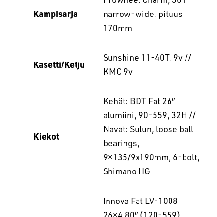
Kampisarja
narrow-wide, pituus
170mm
Sunshine 11-40T, 9v //
Kasetti/Ketju
KMC 9v
Kehät: BDT Fat 26″
alumiini, 90-559, 32H //
Navat: Sulun, loose ball
Kiekot
bearings,
9×135/9x190mm, 6-bolt,
Shimano HG
Innova Fat LV-1008
26×4.80″ (120-559),