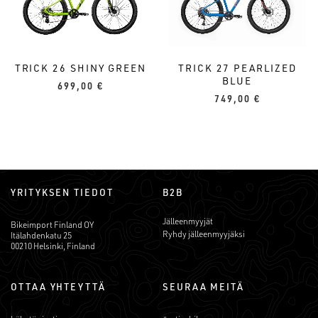
TRICK 26 SHINY GREEN
TRICK 27 PEARLIZED
BLUE
699,00
€
749,00
€
YRITYKSEN TIEDOT
B2B
Jälleenmyyjät
Bikeimport Finland OY
Ryhdy jälleenmyyjäksi
Itälahdenkatu 25
00210 Helsinki, Finland
OTTAA YHTEYTTÄ
SEURAA MEITÄ