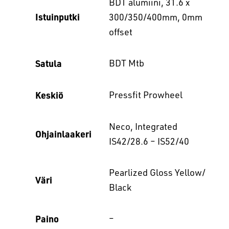
BDT alumiini, 31.6 x
Istuinputki
300/350/400mm, 0mm
offset
Satula
BDT Mtb
Keskiö
Pressfit Prowheel
Neco, Integrated
Ohjainlaakeri
IS42/28.6 – IS52/40
Pearlized Gloss Yellow/
Väri
Black
Paino
–