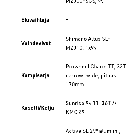
M2000-SGS, 9v
Etuvaihtaja
–
Shimano Altus SL-
Vaihdevivut
M2010, 1x9v
Prowheel Charm TT, 32T
Kampisarja
narrow-wide, pituus
170mm
Sunrise 9v 11-36T //
Kasetti/Ketju
KMC Z9
Active SL 29″ alumiini,