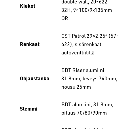
double wall, 20-622,
Kiekot
32H, 9×100/9x135mm
QR
CST Patrol 29×2.25″ (57-
Renkaat
622), sisärenkaat
autoventtiilillä
BDT Riser alumiini
Ohjaustanko
31.8mm, leveys 740mm,
nousu 25mm
BDT alumiini, 31.8mm,
Stemmi
pituus 70/80/90mm