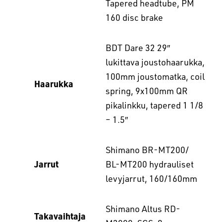
Tapered headtube, PM
160 disc brake
BDT Dare 32 29″
lukittava joustohaarukka,
100mm joustomatka, coil
Haarukka
spring, 9x100mm QR
pikalinkku, tapered 1 1/8
– 1.5″
Shimano BR-MT200/
Jarrut
BL-MT200 hydrauliset
levyjarrut, 160/160mm
Shimano Altus RD-
Takavaihtaja