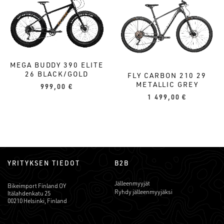
MEGA BUDDY 390 ELITE
26 BLACK/GOLD
FLY CARBON 210 29
METALLIC GREY
999,00
€
1 499,00
€
YRITYKSEN TIEDOT
B2B
Jälleenmyyjät
Bikeimport Finland OY
Ryhdy jälleenmyyjäksi
Itälahdenkatu 25
00210 Helsinki, Finland