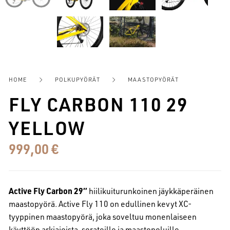
HOME
POLKUPYÖRÄT
MAASTOPYÖRÄT
FLY CARBON 110 29
YELLOW
999,00
€
Active Fly Carbon 29″
hiilikuiturunkoinen jäykkäperäinen
maastopyörä. Active Fly 110 on edullinen kevyt XC-
tyyppinen maastopyörä, joka soveltuu monenlaiseen
käyttöön arkiajoista, sorateille ja maastopoluille.