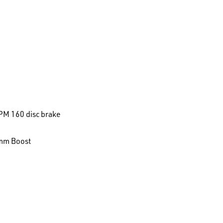
PM 160 disc brake
0mm Boost