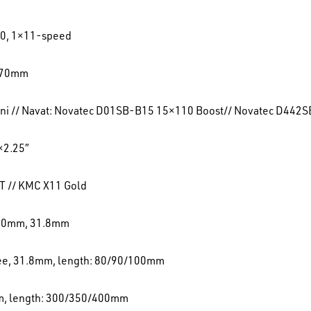
0, 1×11-speed
170mm
miini // Navat: Novatec D01SB-B15 15×110 Boost// Novatec D4
×2.25″
 // KMC X11 Gold
 740mm, 31.8mm
ree, 31.8mm, length: 80/90/100mm
m, length: 300/350/400mm