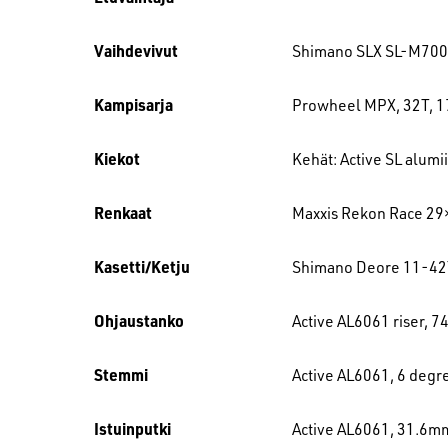
Vaihdevivut
Shimano SLX SL-M700
Kampisarja
Prowheel MPX, 32T, 
Kiekot
Kehät: Active SL alu
Renkaat
Maxxis Rekon Race 29
Kasetti/Ketju
Shimano Deore 11-42T
Ohjaustanko
Active AL6061 riser,
Stemmi
Active AL6061, 6 deg
Istuinputki
Active AL6061, 31.6m