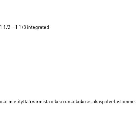
1 1/2 – 1 1/8 integrated
 koko mietityttää varmista oikea runkokoko asiakaspalvelustamme.