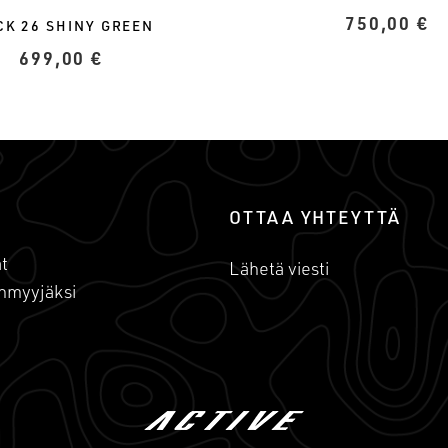
750,00
€
CK 26 SHINY GREEN
699,00
€
OTTAA YHTEYTTÄ
t
Lähetä viesti
nmyyjäksi