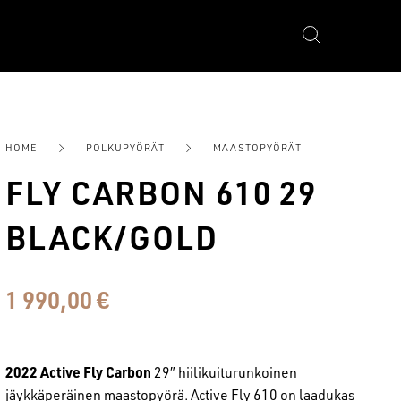
YÖRÄT
FATBIKES
HOME
POLKUPYÖRÄT
MAASTOPYÖRÄT
FLY CARBON 610 29
BLACK/GOLD
1 990,00
€
2022 Active Fly Carbon
29″ hiilikuiturunkoinen
jäykkäperäinen maastopyörä. Active Fly 610 on laadukas