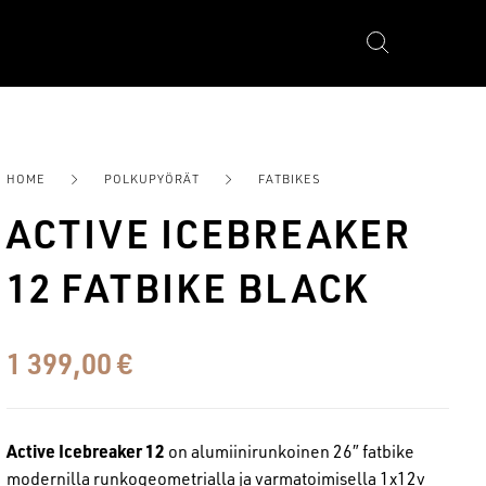
YÖRÄT
FATBIKES
HOME
POLKUPYÖRÄT
FATBIKES
ACTIVE ICEBREAKER
12 FATBIKE BLACK
1 399,00
€
Active Icebreaker 12
on alumiinirunkoinen 26″ fatbike
modernilla runkogeometrialla ja varmatoimisella 1x12v