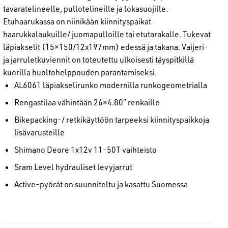
tavaratelineelle, pullotelineille ja lokasuojille.
Etuhaarukassa on niinikään kiinnityspaikat
haarukkalaukuille/ juomapulloille tai etutarakalle. Tukevat
läpiakselit (15×150/12x197mm) edessä ja takana. Vaijeri-
ja jarruletkuviennit on toteutettu ulkoisesti täyspitkillä
kuorilla huoltohelppouden parantamiseksi.
AL6061 läpiakselirunko modernilla runkogeometrialla
Rengastilaa vähintään 26×4.80″ renkaille
Bikepacking-/ retkikäyttöön tarpeeksi kiinnityspaikkoja
lisävarusteille
Shimano Deore 1x12v 11-50T vaihteisto
Sram Level hydrauliset levyjarrut
Active-pyörät on suunniteltu ja kasattu Suomessa