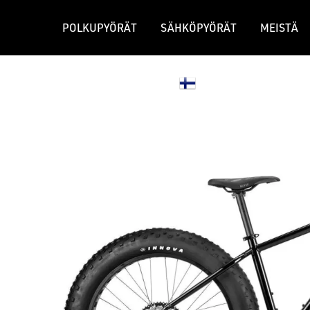
POLKUPYÖRÄT
SÄHKÖPYÖRÄT
MEISTÄ
JÄLLEENMYYJÄT
GRAVEL-PYÖRÄT
MAASTOPY