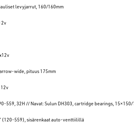
auliset levyjarrut, 160/160mm
12v
x12v
arrow-wide, pituus 175mm
 12v
, 90-559, 32H // Navat: Sulun DH303, cartridge bearings, 15×15
(120-559), sisärenkaat auto-venttiilillä