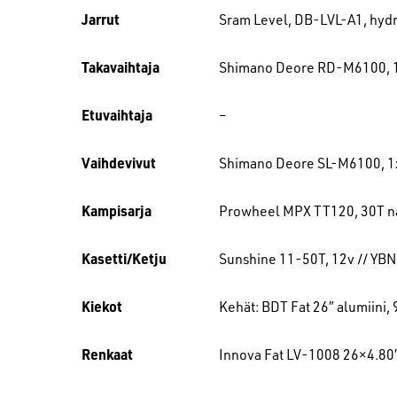
Jarrut
Sram Level, DB-LVL-A1, hydr
Takavaihtaja
Shimano Deore RD-M6100, 
Etuvaihtaja
–
Vaihdevivut
Shimano Deore SL-M6100, 1
Kampisarja
Prowheel MPX TT120, 30T n
Kasetti/Ketju
Sunshine 11-50T, 12v // YBN
Kiekot
Kehät: BDT Fat 26″ alumiini
Renkaat
Innova Fat LV-1008 26×4.80″ 