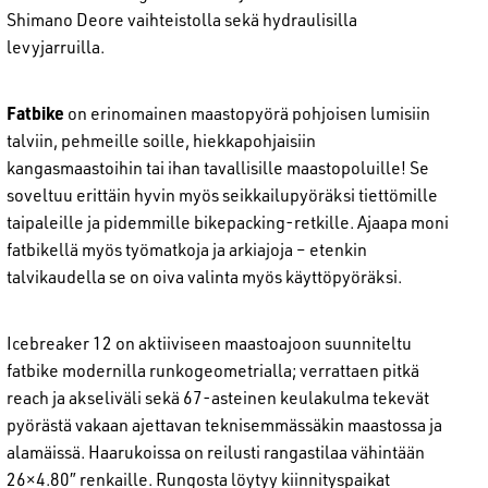
Shimano Deore vaihteistolla sekä hydraulisilla
levyjarruilla.
Fatbike
on erinomainen maastopyörä pohjoisen lumisiin
talviin, pehmeille soille, hiekkapohjaisiin
kangasmaastoihin tai ihan tavallisille maastopoluille! Se
soveltuu erittäin hyvin myös seikkailupyöräksi tiettömille
taipaleille ja pidemmille bikepacking-retkille. Ajaapa moni
fatbikellä myös työmatkoja ja arkiajoja – etenkin
talvikaudella se on oiva valinta myös käyttöpyöräksi.
Icebreaker 12 on aktiiviseen maastoajoon suunniteltu
fatbike modernilla runkogeometrialla; verrattaen pitkä
reach ja akseliväli sekä 67-asteinen keulakulma tekevät
pyörästä vakaan ajettavan teknisemmässäkin maastossa ja
alamäissä. Haarukoissa on reilusti rangastilaa vähintään
26×4.80″ renkaille. Rungosta löytyy kiinnityspaikat