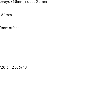
 leveys 760mm, nousu 20mm
us 60mm
 0mm offset
/28.6 – ZS56/40