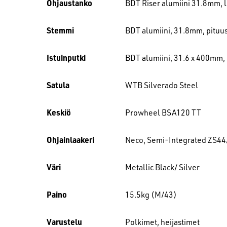
Ohjaustanko
BDT Riser alumiini 31.8mm,
Stemmi
BDT alumiini, 31.8mm, pitu
Istuinputki
BDT alumiini, 31.6 x 400mm,
Satula
WTB Silverado Steel
Keskiö
Prowheel BSA120 TT
Ohjainlaakeri
Neco, Semi-Integrated ZS44
Väri
Metallic Black/ Silver
Paino
15.5kg (M/43)
Varustelu
Polkimet, heijastimet