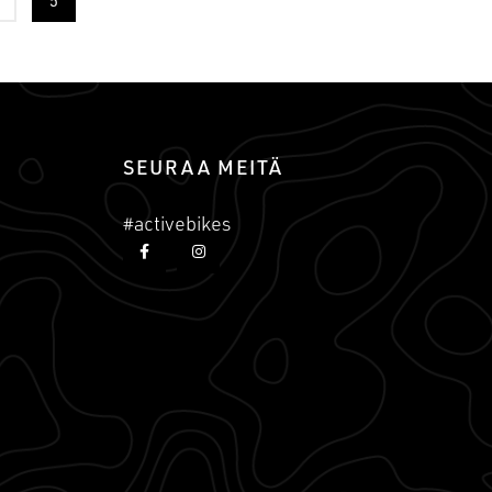
5
SEURAA MEITÄ
#activebikes