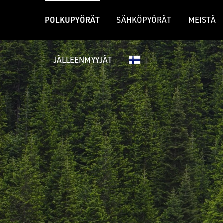
POLKUPYÖRÄT
SÄHKÖPYÖRÄT
MEISTÄ
JÄLLEENMYYJÄT
GRAVEL-PYÖRÄT
MAASTOPY