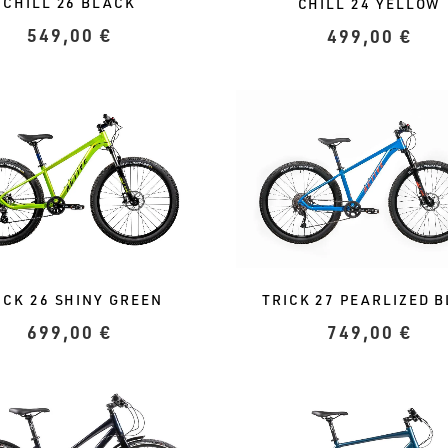
CHILL 26 BLACK
CHILL 24 YELLOW
549,00
€
499,00
€
ICK 26 SHINY GREEN
TRICK 27 PEARLIZED 
699,00
€
749,00
€