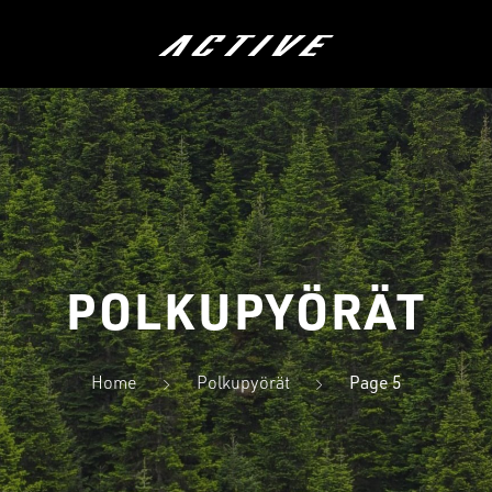
ÖRÄT
LASTEN PYÖRÄT
HYBRIDIP
POLKUPYÖRÄT
Home
Polkupyörät
Page 5