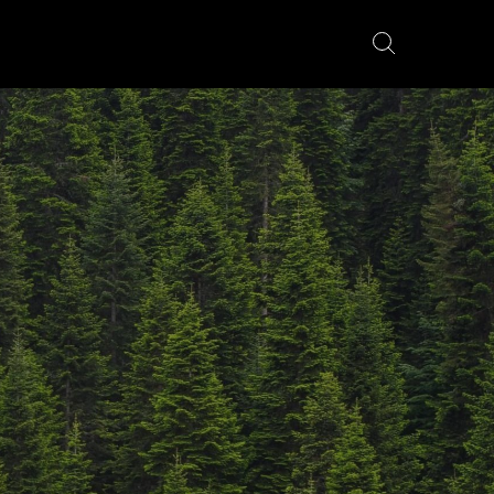
YÖRÄT
FATBIKES